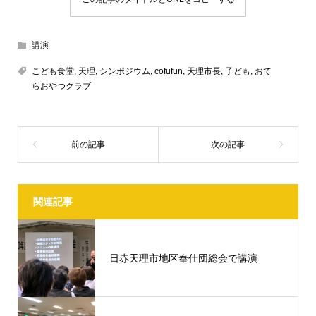
講演
こども食堂
,
天理
,
シンポジウム
,
cofufun
,
天理市長
,
子ども
,
おて
らおやつクラブ
関連記事
日赤天理市地区奉仕団総会で講演