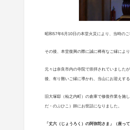
昭和57年6月10日の本堂火災により、当時の
その後、本堂復興の際に誠に稀有なご縁により
元々は奈良市内の寺院で崇拝されていましたが
後、有り難いご縁に導かれ、当山にお迎えする
旧大塚邸（杣之内町）の倉庫で修復作業を施し
だ・のぶひこ）師にお世話になりました。
「丈六（じょうろく）の阿弥陀さま」（座って