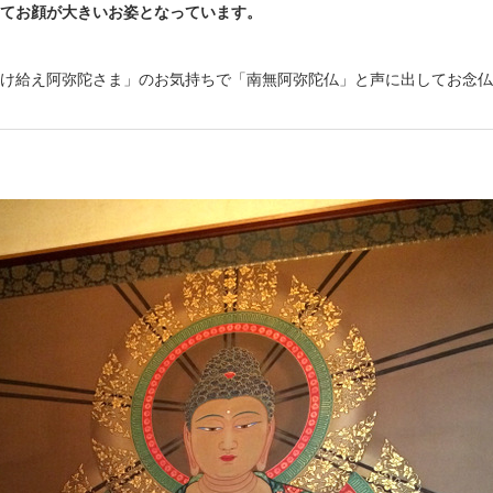
てお顔が大きいお姿となっています。
け給え阿弥陀さま」のお気持ちで「南無阿弥陀仏」と声に出してお念仏