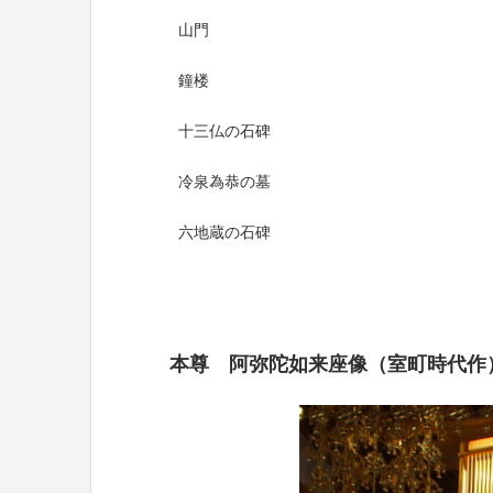
山門
鐘楼
十三仏の石碑
冷泉為恭の墓
六地蔵の石碑
本尊 阿弥陀如来座像（室町時代作