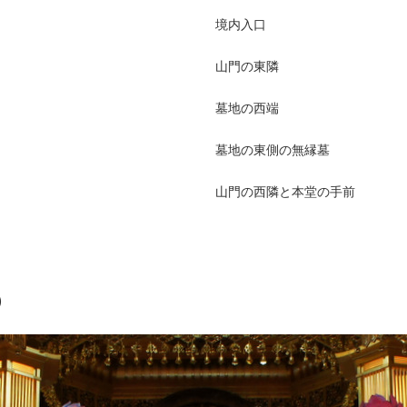
境内入口
山門の東隣
墓地の西端
墓地の東側の無縁墓
山門の西隣と本堂の手前
）