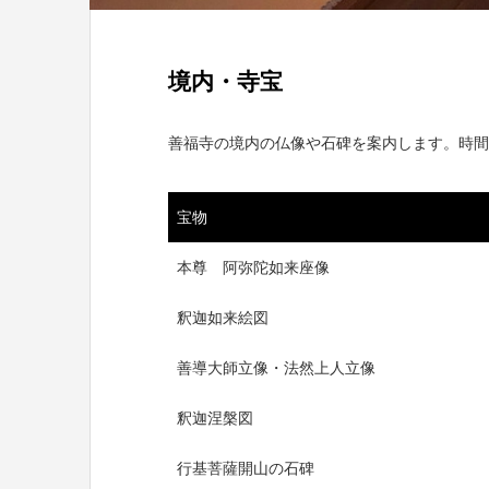
境内・寺宝
善福寺の境内の仏像や石碑を案内します。時間
宝物
本尊 阿弥陀如来座像
釈迦如来絵図
善導大師立像・法然上人立像
釈迦涅槃図
行基菩薩開山の石碑