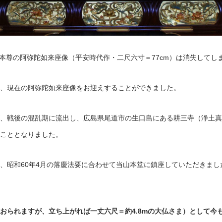
ご本尊の阿弥陀如来座像（平安時代作・二尺六寸＝77cm）は消失してし
、現在の阿弥陀如来座像をお迎えすることができました。
、戦後の混乱期に流出し、広島県尾道市の生口島にある耕三寺（浄土真
こととなりました。
、昭和60年4月の落慶法要に合わせて当山本堂に鎮座していただきま
おられますが、立ち上がれば一丈六尺＝約4.8mの大仏さま）として今