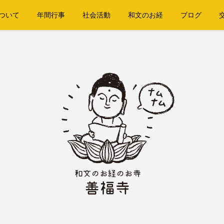
ついて
年間行事
社会活動
和文のお経
ブログ