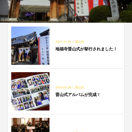
2017.11.07
晋山式
地福寺晋山式が挙行されました！
2016.02.29
晋山式
晋山式アルバムが完成！