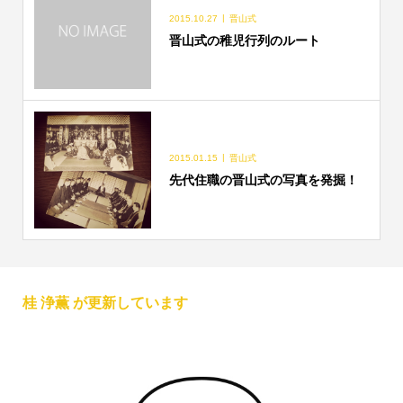
2015.10.27
晋山式
晋山式の稚児行列のルート
2015.01.15
晋山式
先代住職の晋山式の写真を発掘！
桂 浄薫 が更新しています