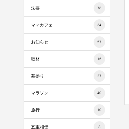
法要
78
ママカフェ
34
お知らせ
57
取材
16
墓参り
27
マラソン
40
旅行
10
五重相伝
8