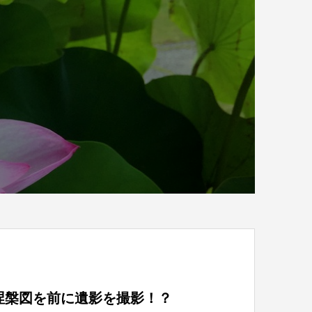
涅槃図を前に遺影を撮影！？