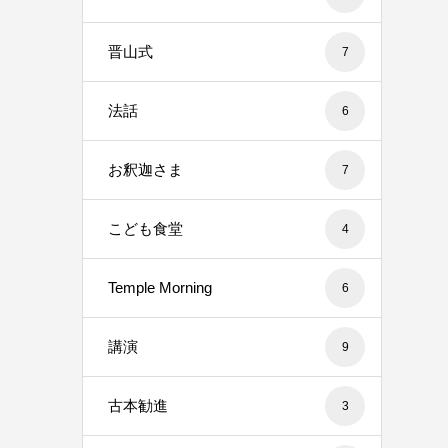
晋山式
7
法話
6
お釈迦さま
7
こども食堂
4
Temple Morning
6
講演
9
古本勧進
3