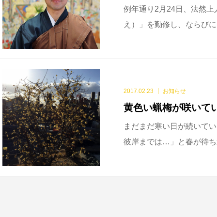
例年通り2月24日、法然
え）」を勤修し、ならびに
2017.02.23
お知らせ
黄色い蝋梅が咲いて
まだまだ寒い日が続いてい
彼岸までは…」と春が待ち