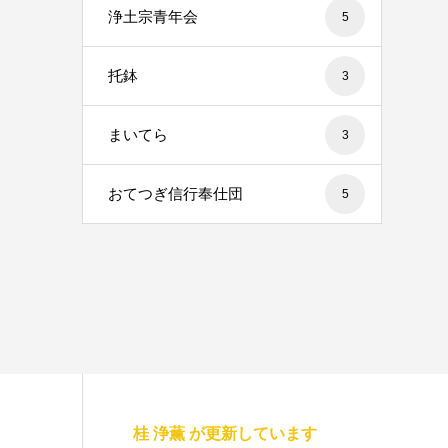
浄土宗青年会
5
托鉢
3
まいてら
3
おてつぎ信行奉仕団
5
桂 浄薫 が更新しています