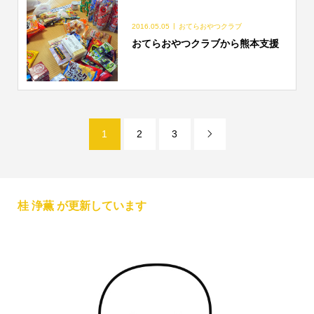
2016.05.05
おてらおやつクラブ
おてらおやつクラブから熊本支援
1
2
3

桂 浄薫 が更新しています