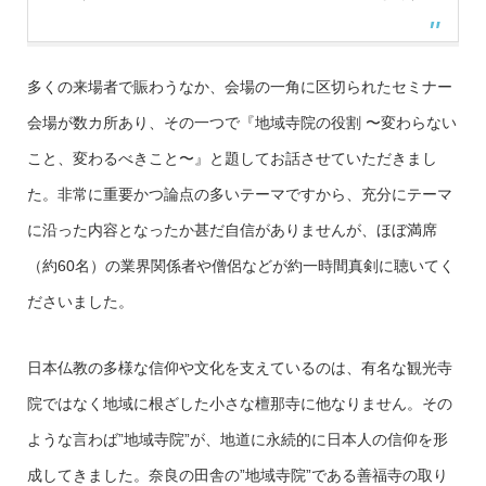
多くの来場者で賑わうなか、会場の一角に区切られたセミナー
会場が数カ所あり、その一つで『地域寺院の役割 〜変わらない
こと、変わるべきこと〜』と題してお話させていただきまし
た。非常に重要かつ論点の多いテーマですから、充分にテーマ
に沿った内容となったか甚だ自信がありませんが、ほぼ満席
（約60名）の業界関係者や僧侶などが約一時間真剣に聴いてく
ださいました。
日本仏教の多様な信仰や文化を支えているのは、有名な観光寺
院ではなく地域に根ざした小さな檀那寺に他なりません。その
ような言わば”地域寺院”が、地道に永続的に日本人の信仰を形
成してきました。奈良の田舎の”地域寺院”である善福寺の取り