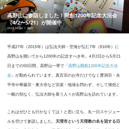
高野山に参詣しました！開創1200年記念大法会
（4/2〜5/21）が開催中
2015.04.23
旅行
平成27年（2015年）は弘法大師・空海が弘仁7年（816年）に
高野山を開いてから1200年の記念すべき年。4月2日から5月21
日までの50日間、高野山一帯で「
高野山開創1200年記念大法
会
」が勤められています。真言宗のお寺だけでなく曹洞宗・永
平寺や華厳宗・東大寺など宗派・地域を問わず、そして僧侶と
一般の別なく、弘法大師を慕う人々が高野山を訪れています。
これはぜひとも行かなくては！と思い立ち、丸一日スケジュー
ルを空けて参詣しました。
天理市という天理教の名を冠する日