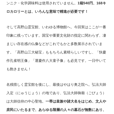
ンニク・化学調味料は使用されていません。
1箱540円、168キ
ロカロリーとは、いろんな意味で精進が必要です！
そして高野山霊宝館、いわゆる博物館へ。今回実はここが一番
印象に残っています。国宝や重要文化財の指定に関わらず、凄
まじい存在感の仏像などがこれでもかと多数展示されていま
す。「高野山三大秘宝」ももちろん素晴らしいですし、「快慶
作孔雀明王像」「運慶作八大童子像」も必見です。一日中いて
も飽きません！
名残惜しく霊宝館を後にし、最後はやはり奥之院へ。弘法大師
入定（にゅうじょう）の地であり、弘法大師御廟（ごびょう）
は大師信仰の中心聖地。
一帯は皇族や諸大名をはじめ、文人や
庶民にいたるまで、あらゆる階層の人々の墓石が無数にあり、