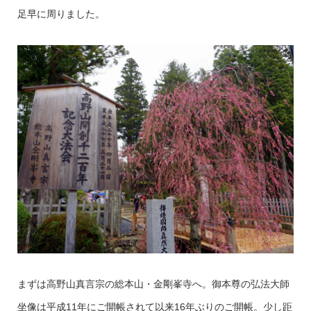
足早に周りました。
まずは高野山真言宗の総本山・金剛峯寺へ。御本尊の弘法大師
坐像は平成11年にご開帳されて以来16年ぶりのご開帳。少し距