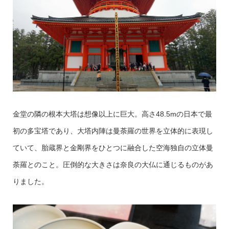
金堂の隣の根本大塔は想像以上に巨大。高さ48.5mの日本で最
初の多宝塔であり、大塔内陣は曼荼羅の世界を立体的に表現し
ていて、胎蔵界と金剛界をひとつに融合した空海独自の立体曼
荼羅とのこと。圧倒的な大きさは奈良の大仏に通じるものがあ
りました。