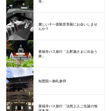
寺」
麗しい十一面観音菩薩にお会いしませ
んか？
善福寺バス旅行「お釈迦さまに出会う
旅」
知恩院へ御礼参拝
善福寺バス旅行「法然上人ご生誕の地
誕生寺」