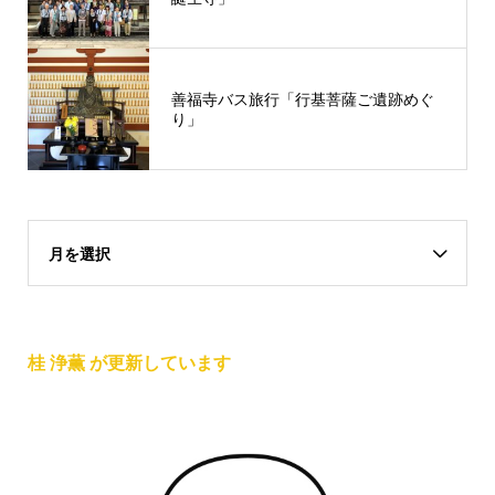
善福寺バス旅行「行基菩薩ご遺跡めぐ
り」
月を選択
桂 浄薫 が更新しています