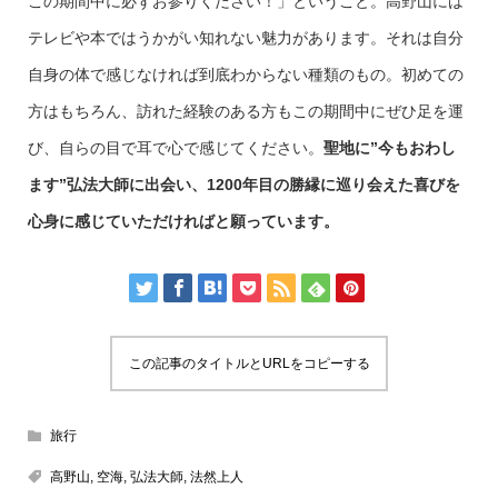
この期間中に必ずお参りください！」ということ。高野山には
テレビや本ではうかがい知れない魅力があります。それは自分
自身の体で感じなければ到底わからない種類のもの。初めての
方はもちろん、訪れた経験のある方もこの期間中にぜひ足を運
び、自らの目で耳で心で感じてください。
聖地に”今もおわし
ます”弘法大師に出会い、1200年目の勝縁に巡り会えた喜びを
心身に感じていただければと願っています。
この記事のタイトルとURLをコピーする
旅行
高野山
,
空海
,
弘法大師
,
法然上人