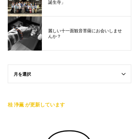
誕生寺」
麗しい十一面観音菩薩にお会いしませ
んか？
月を選択
桂 浄薫 が更新しています