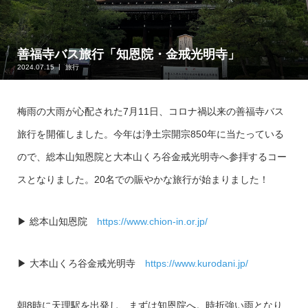
善福寺バス旅行「知恩院・金戒光明寺」
2024.07.15
旅行
梅雨の大雨が心配された7月11日、コロナ禍以来の善福寺バス
旅行を開催しました。今年は浄土宗開宗850年に当たっている
ので、総本山知恩院と大本山くろ谷金戒光明寺へ参拝するコー
スとなりました。20名での賑やかな旅行が始まりました！
▶ 総本山知恩院
https://www.chion-in.or.jp/
▶ 大本山くろ谷金戒光明寺
https://www.kurodani.jp/
朝8時に天理駅を出発し、まずは知恩院へ。時折強い雨となり