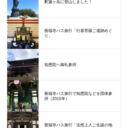
釈迦ヶ岳に登山しました！
善福寺バス旅行「行基菩薩ご遺跡めぐ
り」
知恩院へ御礼参拝
善福寺バス旅行で知恩院などを団体参
拝（2015年）
善福寺バス旅行「法然上人ご生誕の地