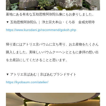
墓地にある有名な五劫思惟阿弥陀仏像にもお参りしました。
▼ 五劫思惟阿弥陀仏 ｜ 浄土宗大本山・くろ谷 金戒光明寺
https://www.kurodani.jp/recommend/gokoh.php
帰り道にはアトリエ京バウムに立ち寄り、お土産物をたくさん
購入しました。美味しいバウムクーヘンとともに参拝の想い出
を土産話にしてくださることと思います。
▼ アトリエ京ばあむ｜京ばあむブランドサイト
https://kyobaum.com/atelier/