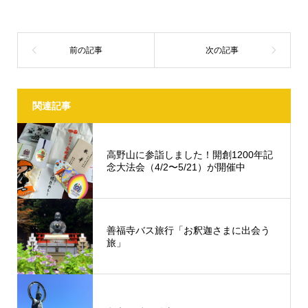
関連記事
高野山に参詣しました！開創1200年記
念大法会（4/2〜5/21）が開催中
善福寺バス旅行「お釈迦さまに出会う
旅」