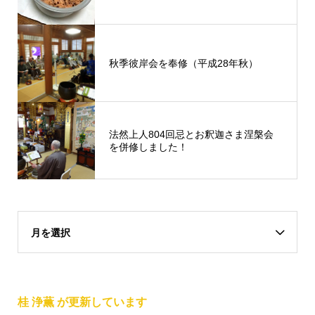
秋季彼岸会を奉修（平成28年秋）
法然上人804回忌とお釈迦さま涅槃会
を併修しました！
月を選択
桂 浄薫 が更新しています