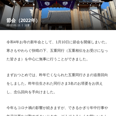
節会（2022年）
2022.01.11
法要
令和4年お寺の新年会として、1月10日に節会を開催しまいた。
寒さもやわらぐ快晴の下、五重同行（五重相伝をお受けになっ
た皆さま）を中心に無事に行うことができました。
まずおつとめでは、昨年亡くなられた五重同行さまの追善回向
をしました。昨年往生された同行さま3名のお塔婆をお供え
し、念仏回向を手向けました。
今年もコロナ禍の影響が続きますが、できるかぎり年中行事や