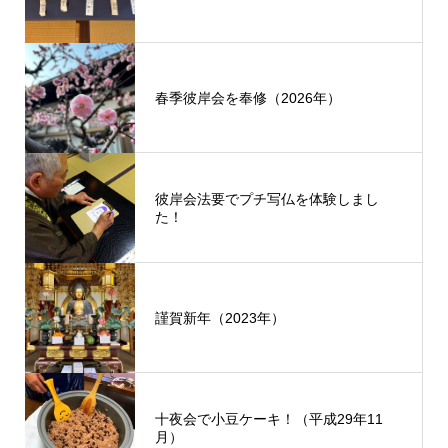
春季彼岸会を奉修（2026年）
彼岸会法要でプチ写仏を体験しまし
た！
謹賀新年（2023年）
十夜会で小豆ケーキ！（平成29年11
月）