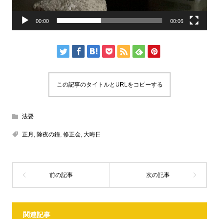
00:00
00:06
この記事のタイトルとURLをコピーする
法要
正月
,
除夜の鐘
,
修正会
,
大晦日
関連記事