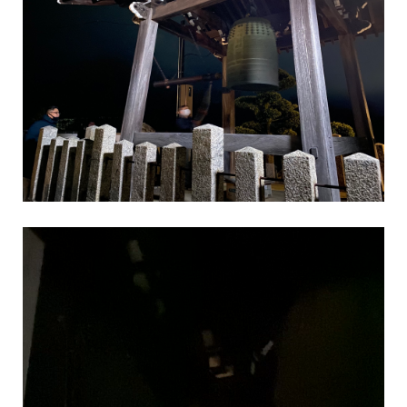
動
画
プ
レ
ー
ヤ