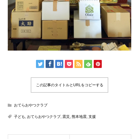
この記事のタイトルとURLをコピーする
おてらおやつクラブ
子ども
,
おてらおやつクラブ
,
震災
,
熊本地震
,
支援