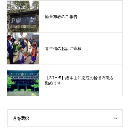
輪番布教のご報告
青年僧のお話に寄稿
【2/1〜5】総本山知恩院の輪番布教を
勤めます
月を選択