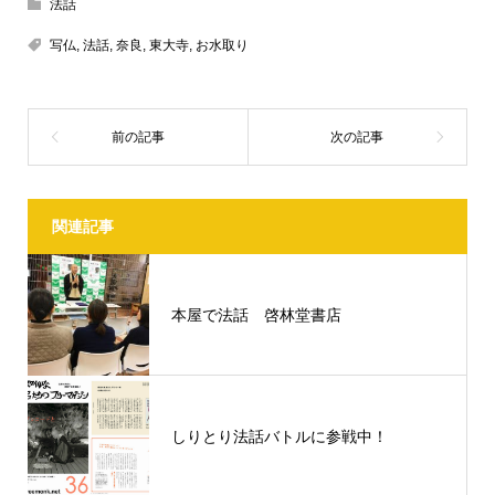
法話
写仏
,
法話
,
奈良
,
東大寺
,
お水取り
関連記事
本屋で法話 啓林堂書店
しりとり法話バトルに参戦中！