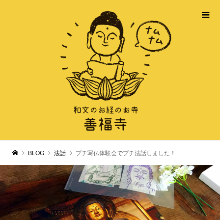
BLOG
法話
プチ写仏体験会でプチ法話しました！