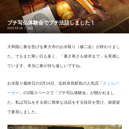
プチ写仏体験会でプチ法話しました！
2015.03.16
法話
大和路に春を告げる東大寺のお水取り（修二会）が終わりまし
た。でもまだ寒い日も多く、「暑さ寒さも彼岸まで」を実感し
ています。本当に春が待ち遠しいですね。
お水取り最終日の3月14日、近鉄奈良駅前の人気店「
さくらバ
ーガー
」の2階スペースで「プチ写仏体験会」が開かれまし
た。私は写仏をする前に簡単な法話をする役目を受け、袈裟姿
で参加しました。