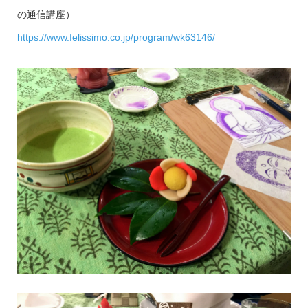
の通信講座）
https://www.felissimo.co.jp/program/wk63146/