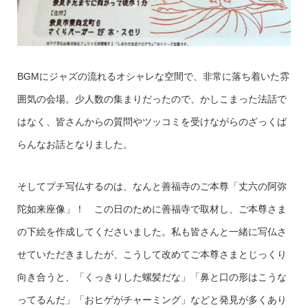
BGMにジャズの流れるオシャレな空間で、非常に落ち着いた雰
囲気の会場。少人数の集まりだったので、かしこまった法話で
はなく、皆さんからの質問やツッコミを受けながらのざっくば
らんなお話となりました。
そしてプチ写仏するのは、なんと善福寺のご本尊「丈六の阿弥
陀如来座像」！ この日のために善福寺で取材し、ご本尊さま
の下絵を作成してくださいました。私も皆さんと一緒に写仏さ
せていただきましたが、こうして改めてご本尊さまとじっくり
向き合うと、「くっきりした螺髪だな」「鼻と口の形はこうな
ってるんだ」「おヒゲがチャーミング」などと発見が多くあり