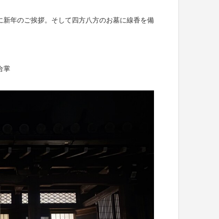
に新年のご挨拶。そして四方八方のお墓に線香を備
合掌