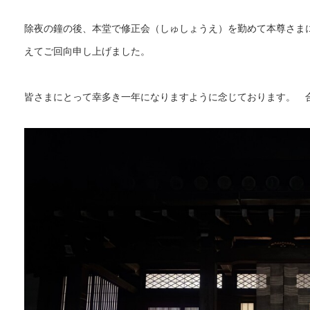
除夜の鐘の後、本堂で修正会（しゅしょうえ）を勤めて本尊さま
えてご回向申し上げました。
皆さまにとって幸多き一年になりますように念じております。 