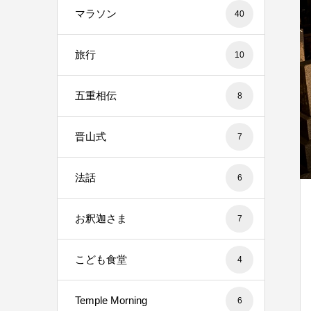
マラソン
40
旅行
10
五重相伝
8
晋山式
7
法話
6
お釈迦さま
7
こども食堂
4
Temple Morning
6