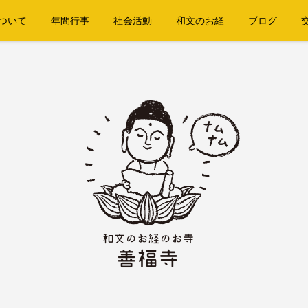
ついて
年間行事
社会活動
和文のお経
ブログ