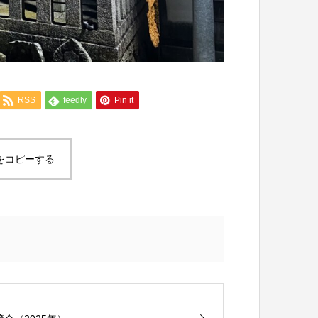
RSS
feedly
Pin it
をコピーする