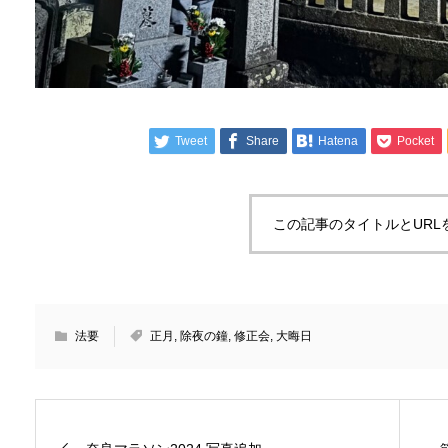
Tweet
Share
Hatena
Pocket
この記事のタイトルとURL
法要
正月
,
除夜の鐘
,
修正会
,
大晦日