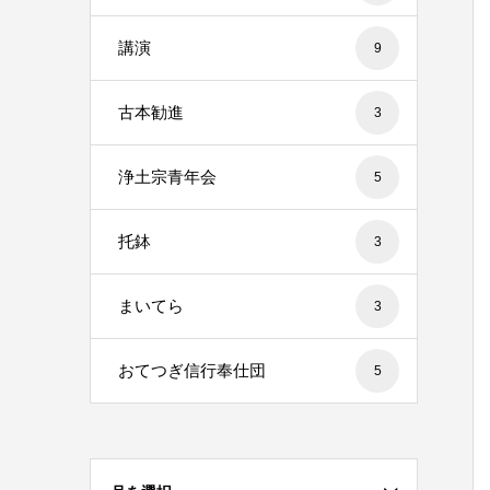
講演
9
古本勧進
3
浄土宗青年会
5
托鉢
3
まいてら
3
おてつぎ信行奉仕団
5