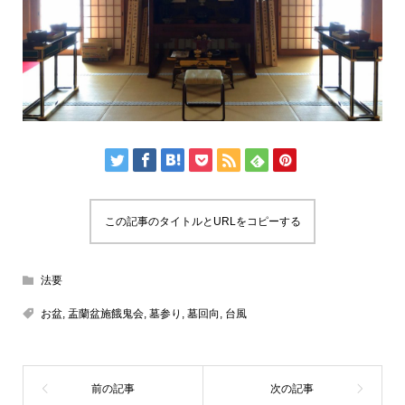
この記事のタイトルとURLをコピーする
法要
お盆
,
盂蘭盆施餓鬼会
,
墓参り
,
墓回向
,
台風