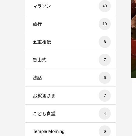
マラソン
40
旅行
10
五重相伝
8
晋山式
7
法話
6
お釈迦さま
7
こども食堂
4
Temple Morning
6