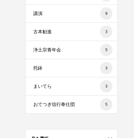
講演
9
古本勧進
3
浄土宗青年会
5
托鉢
3
まいてら
3
おてつぎ信行奉仕団
5