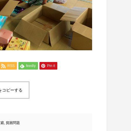
RSS
feedly
Pin it
をコピーする
家庭
,
貧困問題