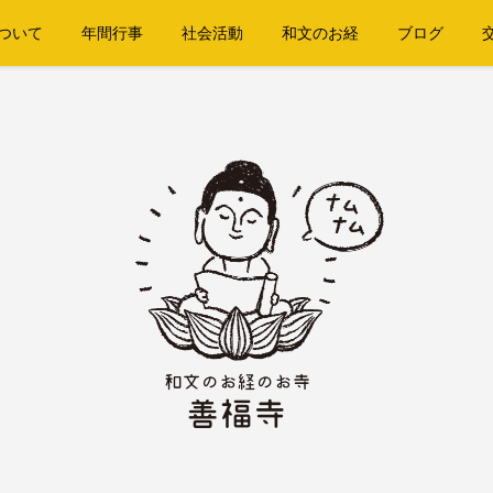
ついて
年間行事
社会活動
和文のお経
ブログ