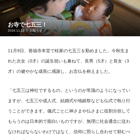
お寺で七五三！
2016.11.11
お知らせ
11月9日、善福寺本堂で桂家の七五三を勤めました。今秋生ま
れた次女（0才）の誕生祝いも兼ねて、長男（5才）と長女（3
才）の健やかな成長に感謝し、お念仏を称えました。
「七五三は神社でするもの」というのが常識のようになってい
ますが、七五三や成人式、結婚式や地鎮祭なども仏式で執り行
うことができます。儀式ごとに神さまや仏さまに役割分担して
もらうのは日本的で面白いものですが、無理に社会通念に従わ
なければならないわけではなく、信仰に照らし合わせて頼むべ