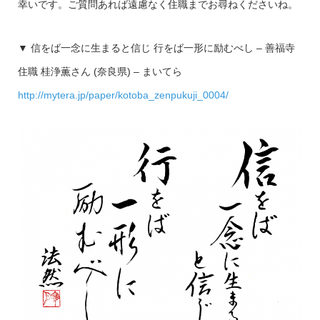
幸いです。ご質問あれば遠慮なく住職までお尋ねくださいね。
▼ 信をば一念に生まると信じ 行をば一形に励むべし – 善福寺
住職 桂浄薫さん (奈良県) – まいてら
http://mytera.jp/paper/kotoba_zenpukuji_0004/