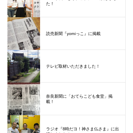
た！
読売新聞『yomiっこ』に掲載
テレビ取材いただきました！
奈良新聞に「おてらこども食堂」掲
載！
ラジオ『8時だヨ！神さま仏さま』に出