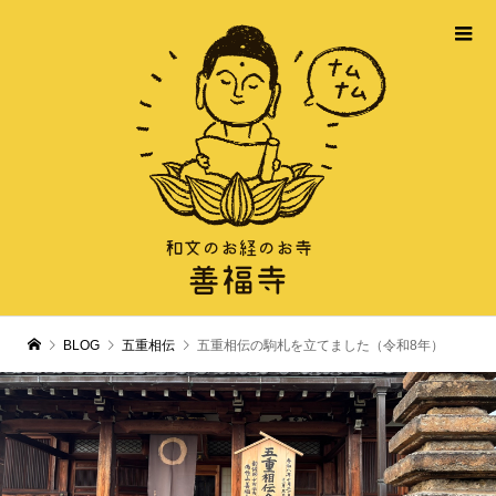
BLOG
五重相伝
五重相伝の駒札を立てました（令和8年）