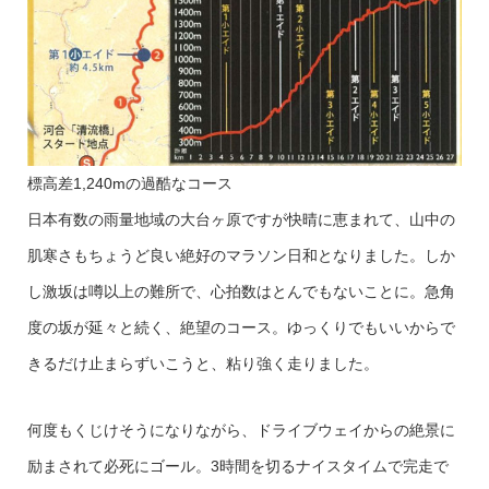
標高差1,240mの過酷なコース
日本有数の雨量地域の大台ヶ原ですが快晴に恵まれて、山中の
肌寒さもちょうど良い絶好のマラソン日和となりました。しか
し激坂は噂以上の難所で、心拍数はとんでもないことに。急角
度の坂が延々と続く、絶望のコース。ゆっくりでもいいからで
きるだけ止まらずいこうと、粘り強く走りました。
何度もくじけそうになりながら、ドライブウェイからの絶景に
励まされて必死にゴール。3時間を切るナイスタイムで完走で