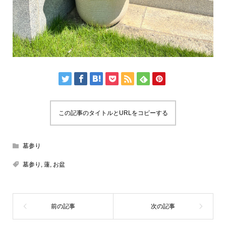
この記事のタイトルとURLをコピーする
墓参り
墓参り
,
蓮
,
お盆