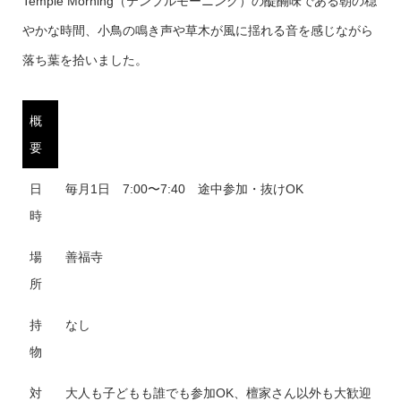
Temple Morning（テンプルモーニング）の醍醐味である朝の穏
やかな時間、小鳥の鳴き声や草木が風に揺れる音を感じながら
落ち葉を拾いました。
概
要
日
毎月1日 7:00〜7:40 途中参加・抜けOK
時
場
善福寺
所
持
なし
物
対
大人も子どもも誰でも参加OK、檀家さん以外も大歓迎