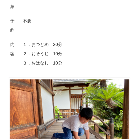
象
予
不要
約
内
１．おつとめ 20分
容
２．おそうじ 10分
３．おはなし 10分