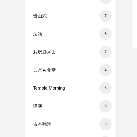
晋山式
7
法話
6
お釈迦さま
7
こども食堂
4
Temple Morning
6
講演
9
古本勧進
3