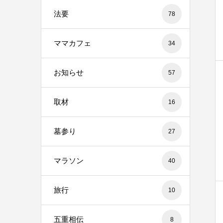
法要
78
ママカフェ
34
お知らせ
57
取材
16
墓参り
27
マラソン
40
旅行
10
五重相伝
8