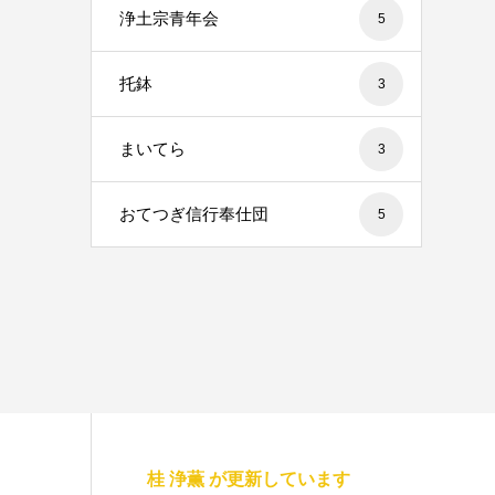
浄土宗青年会
5
托鉢
3
まいてら
3
おてつぎ信行奉仕団
5
桂 浄薫 が更新しています