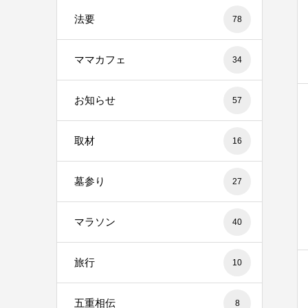
法要
78
ママカフェ
34
お知らせ
57
取材
16
墓参り
27
マラソン
40
旅行
10
五重相伝
8