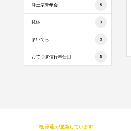
浄土宗青年会
5
托鉢
3
まいてら
3
おてつぎ信行奉仕団
5
桂 浄薫 が更新しています