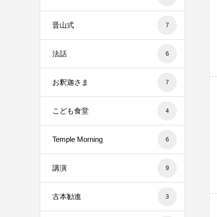
晋山式
7
法話
6
お釈迦さま
7
こども食堂
4
Temple Morning
6
講演
9
古本勧進
3