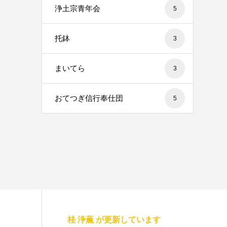
浄土宗青年会
5
托鉢
3
まいてら
3
おてつぎ信行奉仕団
5
桂 浄薫 が更新しています