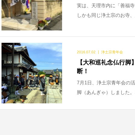
実は、天理市内に「善福寺
しかも同じ浄土宗のお寺、距
2016.07.02
浄土宗青年会
【大和巡礼念仏行脚
断！
7月1日、浄土宗青年会の
脚（あんぎゃ）しました。3