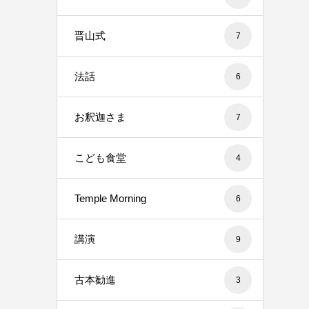
晋山式
7
法話
6
お釈迦さま
7
こども食堂
4
Temple Morning
6
講演
9
古本勧進
3