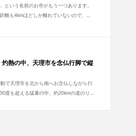
」という名前のお寺がもう一つあります。
離も4kmほどしか離れていないので、...
】灼熱の中、天理市を念仏行脚で縦
活動で天理市を北から南へお念仏しながら行
0度を超える猛暑の中、約20kmの道のり...