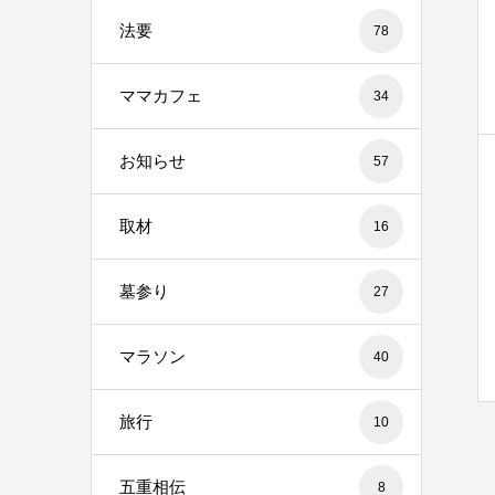
法要
78
ママカフェ
34
お知らせ
57
取材
16
墓参り
27
マラソン
40
旅行
10
五重相伝
8