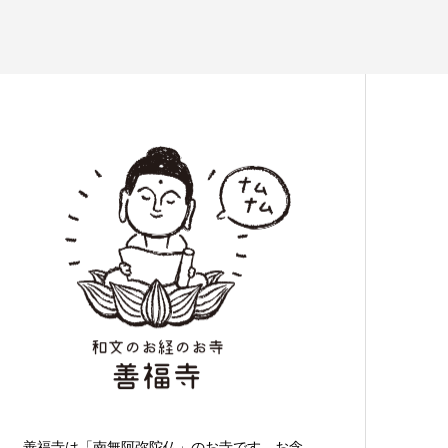
善福寺は「南無阿弥陀仏」のお寺です。お念