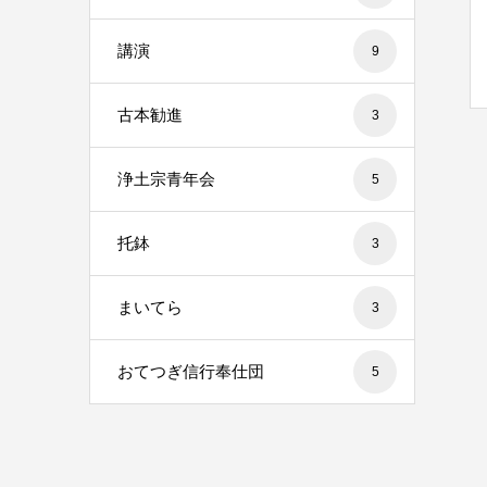
講演
9
古本勧進
3
浄土宗青年会
5
托鉢
3
まいてら
3
おてつぎ信行奉仕団
5