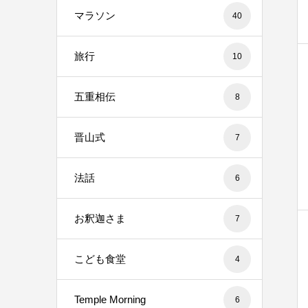
マラソン
40
旅行
10
五重相伝
8
晋山式
7
法話
6
お釈迦さま
7
こども食堂
4
Temple Morning
6