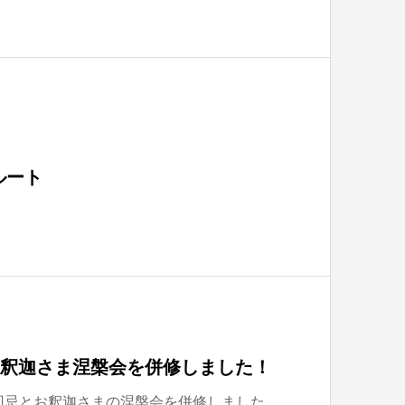
ルート
お釈迦さま涅槃会を併修しました！
4回忌とお釈迦さまの涅槃会を併修しました。