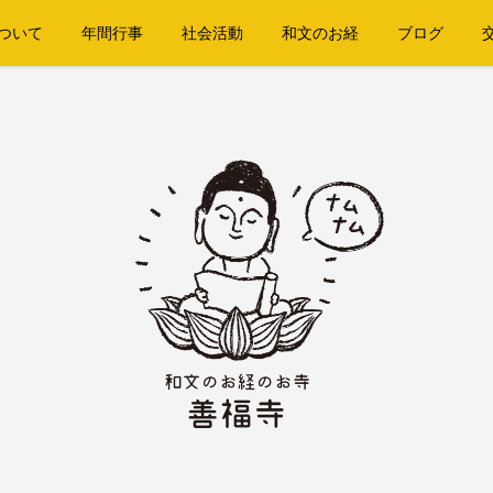
ついて
年間行事
社会活動
和文のお経
ブログ