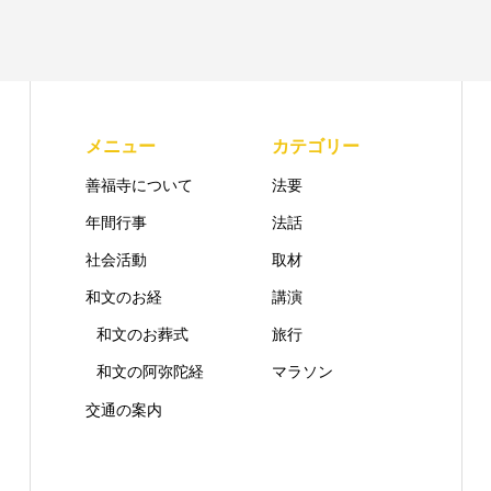
メニュー
カテゴリー
善福寺について
法要
年間行事
法話
社会活動
取材
和文のお経
講演
和文のお葬式
旅行
和文の阿弥陀経
マラソン
交通の案内