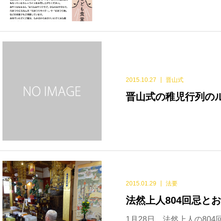
2015.10.27
晋山式
晋山式の稚児行列の
2015.01.29
法要
法然上人804回忌と
1月28日、法然上人の80