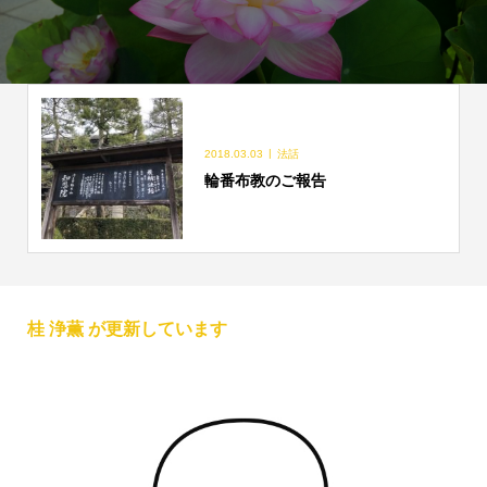
2018.03.03
法話
輪番布教のご報告
桂 浄薫 が更新しています