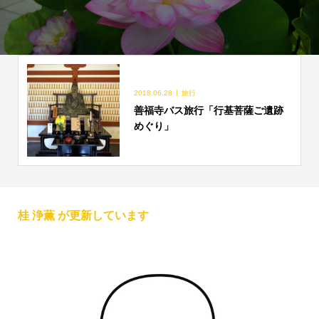
2018.06.28
旅行
善福寺バス旅行「行基菩薩ご遺跡
めぐり」
桂 浄薫 が更新しています