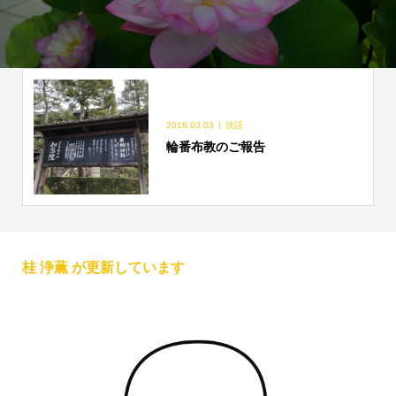
2018.03.03
法話
輪番布教のご報告
桂 浄薫 が更新しています