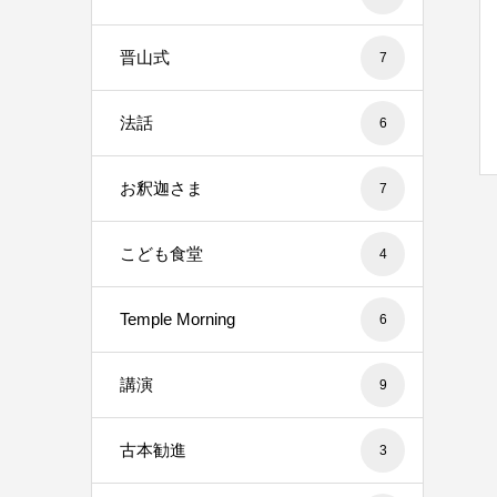
晋山式
7
法話
6
お釈迦さま
7
こども食堂
4
Temple Morning
6
講演
9
古本勧進
3