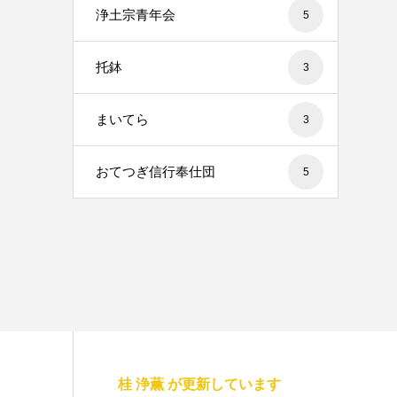
浄土宗青年会
5
托鉢
3
まいてら
3
おてつぎ信行奉仕団
5
桂 浄薫 が更新しています