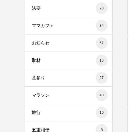
法要
78
ママカフェ
34
お知らせ
57
取材
16
墓参り
27
マラソン
40
旅行
10
五重相伝
8