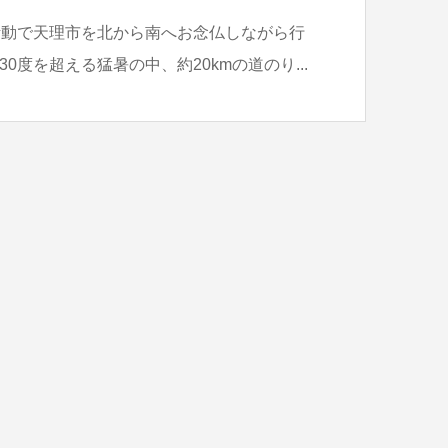
活動で天理市を北から南へお念仏しながら行
0度を超える猛暑の中、約20kmの道のり...