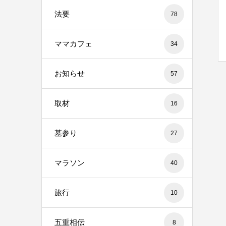
法要
78
ママカフェ
34
お知らせ
57
取材
16
墓参り
27
マラソン
40
旅行
10
五重相伝
8