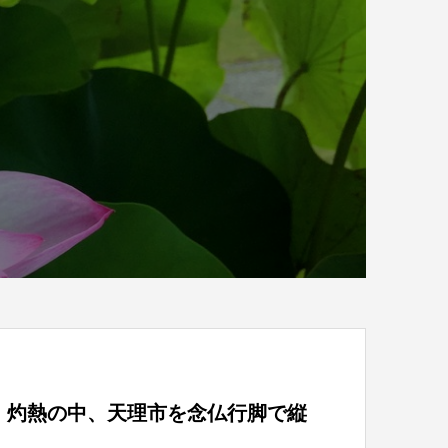
】灼熱の中、天理市を念仏行脚で縦