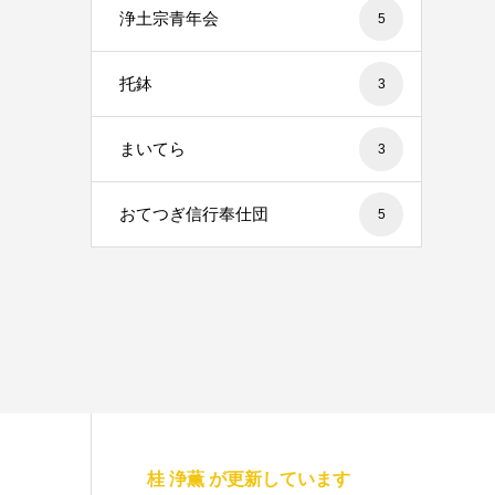
浄土宗青年会
5
托鉢
3
まいてら
3
おてつぎ信行奉仕団
5
桂 浄薫 が更新しています