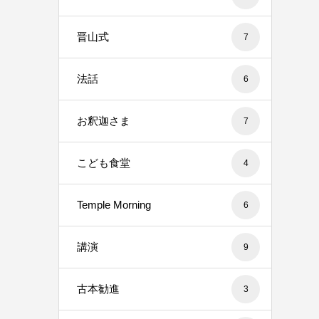
晋山式
7
法話
6
お釈迦さま
7
こども食堂
4
Temple Morning
6
講演
9
古本勧進
3