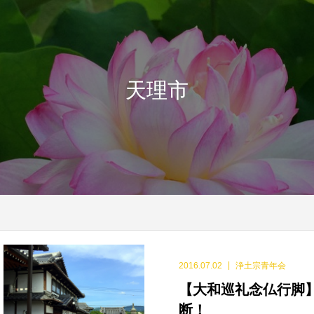
天理市
2016.07.02
浄土宗青年会
【大和巡礼念仏行脚
断！