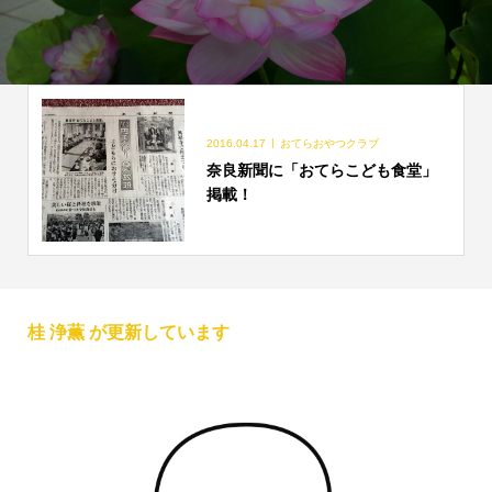
2016.04.17
おてらおやつクラブ
奈良新聞に「おてらこども食堂」
掲載！
桂 浄薫 が更新しています