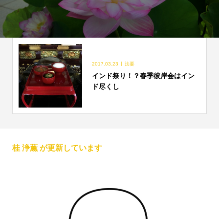
2017.03.23
法要
インド祭り！？春季彼岸会はイン
ド尽くし
桂 浄薫 が更新しています